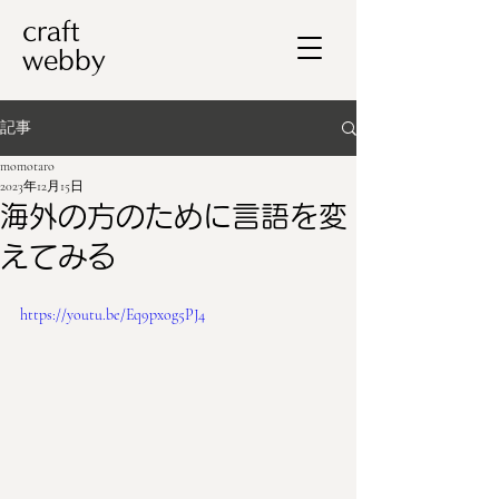
craft
webby
記事
momotaro
2023年12月15日
海外の方のために言語を変
えてみる
https://youtu.be/Eq9pxog5PJ4